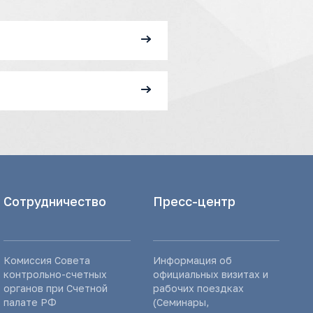
Сотрудничество
Пресс-центр
Комиссия Совета
Информация об
контрольно-счетных
официальных визитах и
органов при Счетной
рабочих поездках
палате РФ
(Семинары,