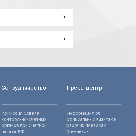
Сотрудничество
Пресс-центр
Комиссия Совета
Информация об
контрольно-счетных
официальных визитах и
органов при Счетной
рабочих поездках
палате РФ
(Семинары,