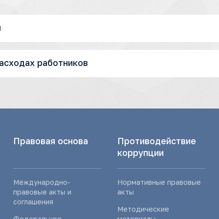
я
расходах работников
Правовая основа
Противодействие
коррупции
Международно-
Нормативные правовые
правовые акты и
акты
соглашения
Методические
Федеральное
материалы