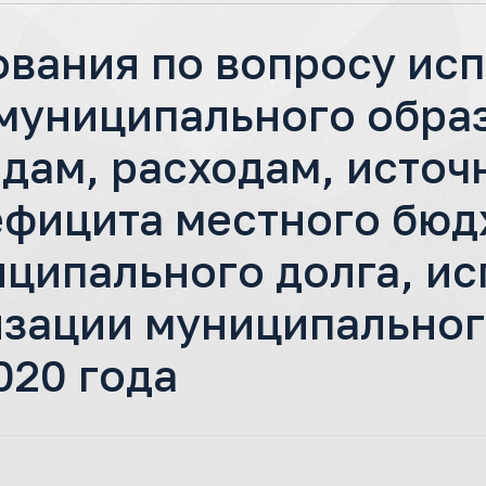
ования по вопросу ис
муниципального обра
одам, расходам, исто
фицита местного бюдж
ципального долга, и
зации муниципальног
020 года