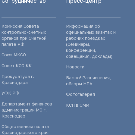
Сотрудничество
Пресс-центр
Комиссия Совета
Информация об
контрольно-счетных
официальных визитах и
органов при Счетной
рабочих поездках
палате РФ
(Семинары,
конференции,
Союз МКСО
совещания, доклады)
Совет КСО КК
Новости
Прокуратура г.
Важно! Разъяснения,
Краснодара
обзоры НПА
УФК РФ
Фотогалерея
Департамент финансов
КСП в СМИ
администрации МО г.
Краснодар
Общественная палата
Краснодарского края