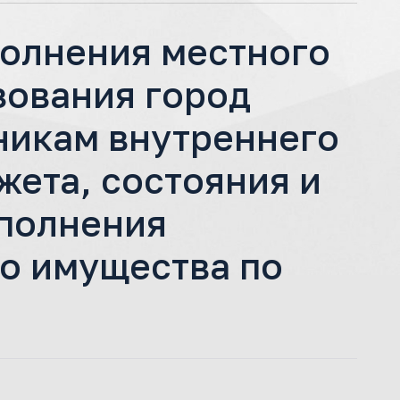
полнения местного
зования город
чникам внутреннего
ета, состояния и
сполнения
о имущества по