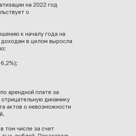
атизации на 2022 год
льствует о
ошению к началу года на
м доходам в целом выросла
по:
+6,2%);
по арендной плате за
т отрицательную динамику
ета актов о невозможности
й.
в том числе за счет
6 тыс. рублей. Показатель