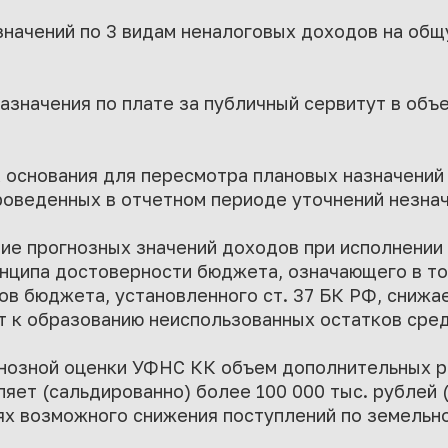
значений по 3 видам неналоговых доходов на общ
азначения по плате за публичный сервитут в объе
основания для пересмотра плановых назначений 
роведенных в отчетном периоде уточнений незна
ие прогнозных значений доходов при исполнении
нципа достоверности бюджета, означающего в то
ов бюджета, установленного ст. 37 БК РФ, снижа
т к образованию неиспользованных остатков сре
огнозной оценки УФНС КК объем дополнительных 
яет (сальдированно) более 100 000 тыс. рублей 
иях возможного снижения поступлений по земельно