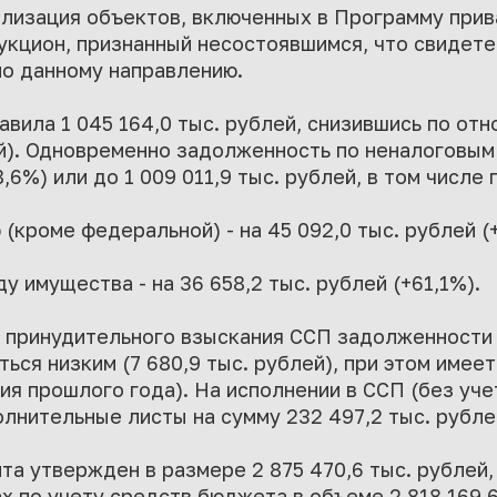
ализация объектов, включенных в Программу прив
аукцион, признанный несостоявшимся, что свидете
о данному направлению.
вила 1 045 164,0 тыс. рублей, снизившись по отн
лей). Одновременно задолженность по неналоговы
8,6%) или до 1 009 011,9 тыс. рублей, в том числе 
 (кроме федеральной) - на 45 092,0 тыс. рублей (
у имущества - на 36 658,2 тыс. рублей (+61,1%).
 принудительного взыскания ССП задолженности 
ься низким (7 680,9 тыс. рублей), при этом имее
дия прошлого года). На исполнении в ССП (без уч
олнительные листы на сумму 232 497,2 тыс. рубле
а утвержден в размере 2 875 470,6 тыс. рублей, 
х по учету средств бюджета в объеме 2 818 169,