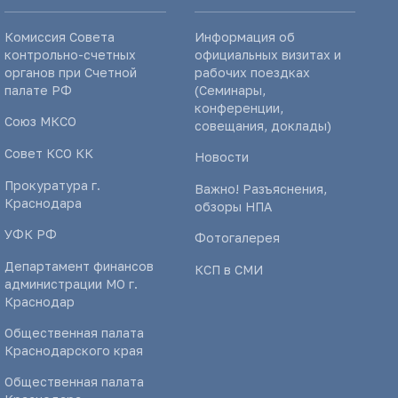
Комиссия Совета
Информация об
контрольно-счетных
официальных визитах и
органов при Счетной
рабочих поездках
палате РФ
(Семинары,
конференции,
Союз МКСО
совещания, доклады)
Совет КСО КК
Новости
Прокуратура г.
Важно! Разъяснения,
Краснодара
обзоры НПА
УФК РФ
Фотогалерея
Департамент финансов
КСП в СМИ
администрации МО г.
Краснодар
Общественная палата
Краснодарского края
Общественная палата