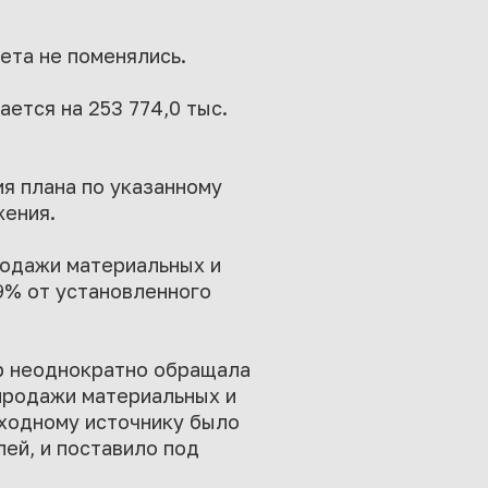
ета не поменялись.
ется на 253 774,0 тыс.
я плана по указанному
жения.
родажи материальных и
,9% от установленного
ар неоднократно обращала
продажи материальных и
оходному источнику было
лей, и поставило под