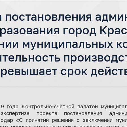
а постановления адми
разования город Крас
нии муниципальных ко
ительность производс
превышает срок дейст
9 года Контрольно-счётной палатой муниципа
экспертиза проекта постановления админис
нодар «О принятии решения о заключении муни
ость производственного цикла оказания которы