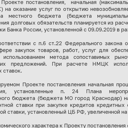
в Проекте постановления, начальная (максималь
) на оказание услуг по открытию невозобновля
та местного бюджета (бюджета муниципаль
ения долговых обязательств планируется из расче
и Банка России, установленной с 09.09.2019 в р
ответствии с п.6 ст.22 Федерального закона 
фере закупок товаров, работ, услуг для обесп
 использованием метода сопоставимых рыно
ких предложений. При расчете НМЦК испол
 ставок.
ируемом Проекте постановления начальная про
ния, установленные п. 24 Плана меропр
ного бюджета (бюджета МО город Краснодар) на
нтной ставки при закупке кредитов кредитных 
ой ставки, установленный ЦБ РФ, увеличенной на
омического характера к Проекту постановления 