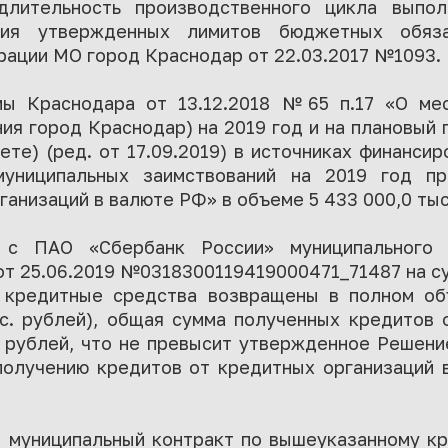
 длительность производственного цикла выпол
ия утвержденных лимитов бюджетных обяза
рации МО город Краснодар от 22.03.2017 №1093.
мы Краснодара от 13.12.2018 №65 п.17 «О ме
ия город Краснодар) на 2019 год и на плановый 
те) (ред. от 17.09.2019) в источниках финанси
униципальных заимствований на 2019 год пр
ганизаций в валюте РФ» в объеме 5 433 000,0 тыс
 с ПАО «Сбербанк России» муниципального 
т 25.06.2019 №0318300119419000471_71487 на су
е кредитные средства возвращены в полном о
ыс. рублей), общая сумма полученных кредитов 
. рублей, что не превысит утвержденное Решен
получению кредитов от кредитных организаций в
 муниципальный контракт по вышеуказанному кр