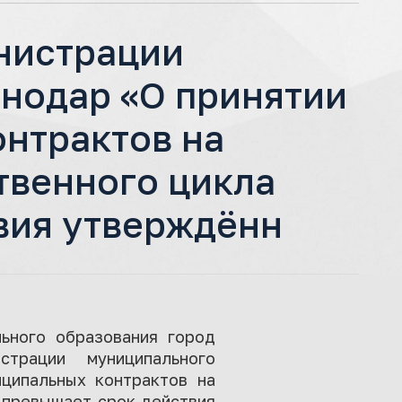
нистрации
нодар «О принятии
нтрактов на
твенного цикла
вия утверждённ
льного образования город
трации муниципального
ципальных контрактов на
х превышает срок действия