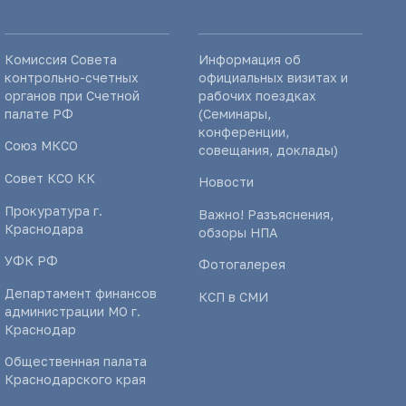
Комиссия Совета
Информация об
контрольно-счетных
официальных визитах и
органов при Счетной
рабочих поездках
палате РФ
(Семинары,
конференции,
Союз МКСО
совещания, доклады)
Совет КСО КК
Новости
Прокуратура г.
Важно! Разъяснения,
Краснодара
обзоры НПА
УФК РФ
Фотогалерея
Департамент финансов
КСП в СМИ
администрации МО г.
Краснодар
Общественная палата
Краснодарского края