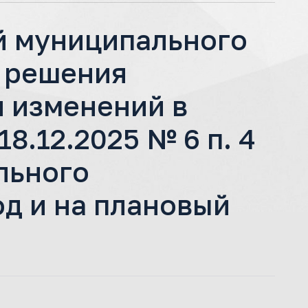
й муниципального
у решения
 изменений в
8.12.2025 № 6 п. 4
льного
од и на плановый