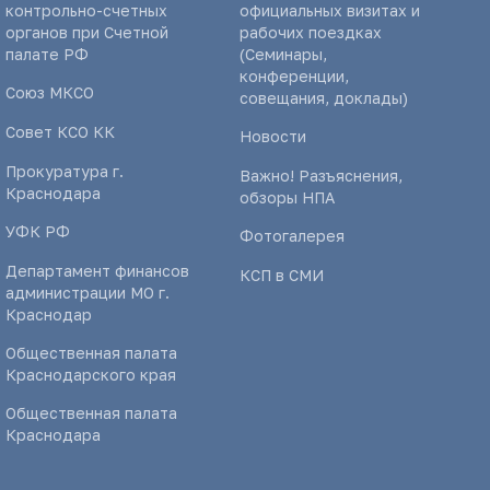
контрольно-счетных
официальных визитах и
органов при Счетной
рабочих поездках
палате РФ
(Семинары,
конференции,
Союз МКСО
совещания, доклады)
Совет КСО КК
Новости
Прокуратура г.
Важно! Разъяснения,
Краснодара
обзоры НПА
УФК РФ
Фотогалерея
Департамент финансов
КСП в СМИ
администрации МО г.
Краснодар
Общественная палата
Краснодарского края
Общественная палата
Краснодара