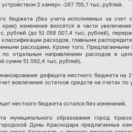
устройством 2 камер» -287 755,7 тыс. рублей.
го бюджета (без учета исполняемых за счет 
края) изменения вносятся в части увеличени
ыс. рублей (до 51 058 007,4 тыс. рублей), перер
классификации расходов, главными распорядит
ммными расходами. Кроме того, Предлагаемыми
 по отдельным направлениям расходов в цел
 сумме 51 092,4 тыс. рублей).
инансирования дефицита местного бюджета на 2
 счет вовлечения остатков средств на счетах по
ицит местного бюджета остался без изменений.
ата муниципального образования город Крас
городской Думы Краснодара предлагаемые изм
ния город Краснодар, к проекту решения горо