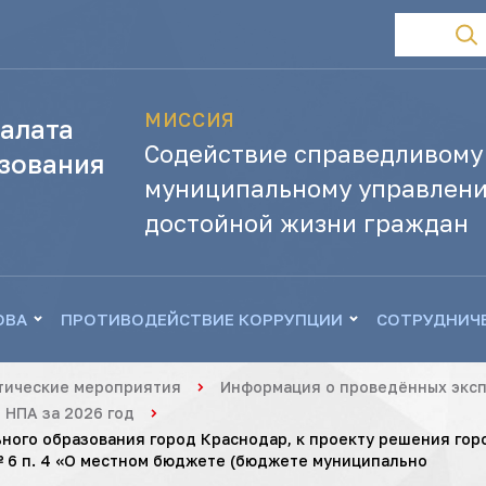
МИССИЯ
алата
Содействие справедливому
зования
муниципальному управлени
достойной жизни граждан
ОВА
ПРОТИВОДЕЙСТВИЕ КОРРУПЦИИ
СОТРУДНИЧ
тические мероприятия
Информация о проведённых эксп
 НПА за 2026 год
ьного образования город Краснодар, к проекту решения го
№ 6 п. 4 «О местном бюджете (бюджете муниципально