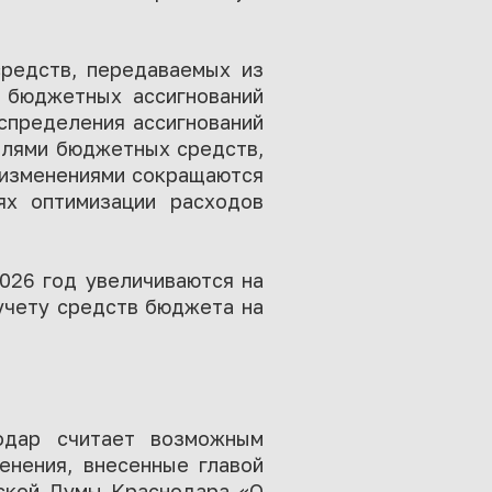
средств, передаваемых из
я бюджетных ассигнований
аспределения ассигнований
елями бюджетных средств,
 изменениями сокращаются
ях оптимизации расходов
026 год увеличиваются на
 учету средств бюджета на
нодар считает возможным
енения, внесенные главой
дской Думы Краснодара «О