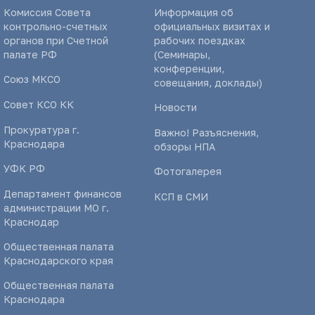
Комиссия Совета
Информация об
контрольно-счетных
официальных визитах и
органов при Счетной
рабочих поездках
палате РФ
(Семинары,
конференции,
Союз МКСО
совещания, доклады)
Совет КСО КК
Новости
Прокуратура г.
Важно! Разъяснения,
Краснодара
обзоры НПА
УФК РФ
Фотогалерея
Департамент финансов
КСП в СМИ
администрации МО г.
Краснодар
Общественная палата
Краснодарского края
Общественная палата
Краснодара