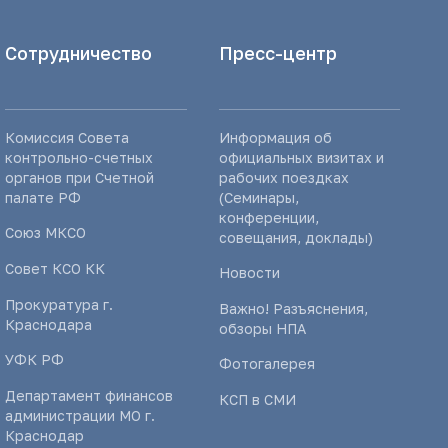
Сотрудничество
Пресс-центр
Комиссия Совета
Информация об
контрольно-счетных
официальных визитах и
органов при Счетной
рабочих поездках
палате РФ
(Семинары,
конференции,
Союз МКСО
совещания, доклады)
Совет КСО КК
Новости
Прокуратура г.
Важно! Разъяснения,
Краснодара
обзоры НПА
УФК РФ
Фотогалерея
Департамент финансов
КСП в СМИ
администрации МО г.
Краснодар