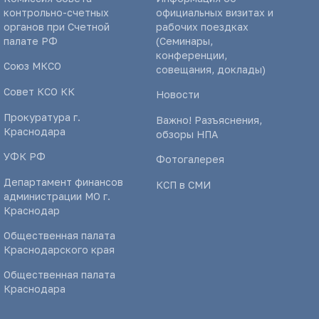
контрольно-счетных
официальных визитах и
органов при Счетной
рабочих поездках
палате РФ
(Семинары,
конференции,
Союз МКСО
совещания, доклады)
Совет КСО КК
Новости
Прокуратура г.
Важно! Разъяснения,
Краснодара
обзоры НПА
УФК РФ
Фотогалерея
Департамент финансов
КСП в СМИ
администрации МО г.
Краснодар
Общественная палата
Краснодарского края
Общественная палата
Краснодара