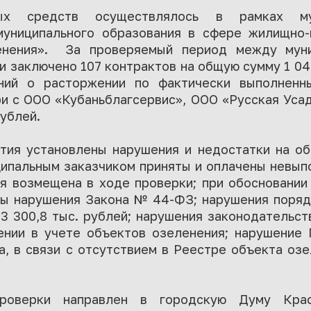
ых средств осуществлялось в рамках му
униципального образования в сфере жилищно-
ленения». За проверяемый период между муни
 заключено 107 контрактов на общую сумму 1 046
ний о расторжении по фактически выполненн
и с ООО «Кубаньблагсервис», ООО «Русская Уса
рублей.
тия установлены нарушения и недостатки на об
ципальным заказчиком приняты и оплачены невы
ая возмещена в ходе проверки; при обосновании
ы нарушения Закона № 44-ФЗ; нарушения поря
3 300,8 тыс. рублей; нарушения законодательст
нии в учете объектов озеленения; нарушение
, в связи с отсутствием в Реестре объекта озе
проверки направлен в городскую Думу Крас