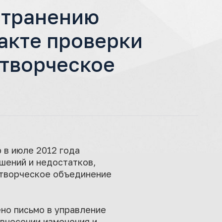
странению
акте проверки
 творческое
 в июле 2012 года
шений и недостатков,
творческое объединение
но письмо в управление
внесении изменения и