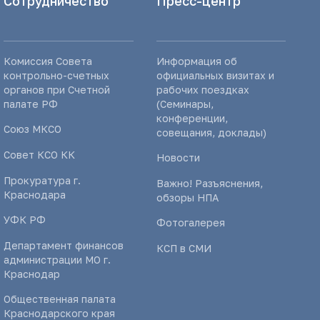
Сотрудничество
Пресс-центр
Комиссия Совета
Информация об
контрольно-счетных
официальных визитах и
органов при Счетной
рабочих поездках
палате РФ
(Семинары,
конференции,
Союз МКСО
совещания, доклады)
Совет КСО КК
Новости
Прокуратура г.
Важно! Разъяснения,
Краснодара
обзоры НПА
УФК РФ
Фотогалерея
Департамент финансов
КСП в СМИ
администрации МО г.
Краснодар
Общественная палата
Краснодарского края