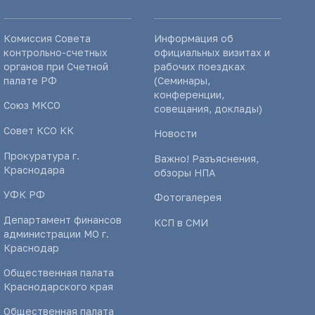
Комиссия Совета
Информация об
контрольно-счетных
официальных визитах и
органов при Счетной
рабочих поездках
палате РФ
(Семинары,
конференции,
Союз МКСО
совещания, доклады)
Совет КСО КК
Новости
Прокуратура г.
Важно! Разъяснения,
Краснодара
обзоры НПА
УФК РФ
Фотогалерея
Департамент финансов
КСП в СМИ
администрации МО г.
Краснодар
Общественная палата
Краснодарского края
Общественная палата