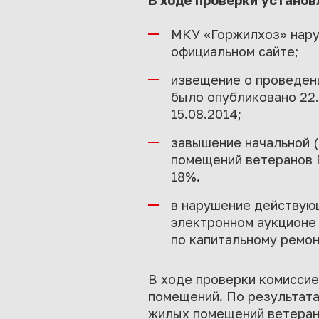
В ходе проверки установ
МКУ «Горжилхоз» нару
официальном сайте;
извещение о проведен
было опубликовано 22.
15.08.2014;
завышение начальной (
помещений ветеранов В
18%.
в нарушение действующ
электронном аукционе 
по капитальному ремо
В ходе проверки комисси
помещений. По результата
жилых помещений ветеран