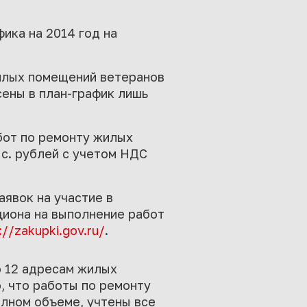
ика на 2014 год на
илых помещений ветеранов
сены в план-график лишь
бот по ремонту жилых
с. рублей с учетом НДС
явок на участие в
циона на выполнение работ
://zakupki.gov.ru/
.
 12 адресам жилых
, что работы по ремонту
лном объеме, учтены все