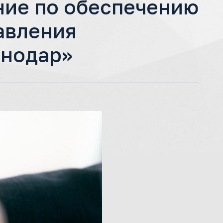
ие по обеспечению
авления
снодар»