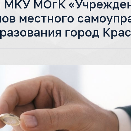
 МКУ МОгК «Учрежден
нов местного самоупр
разования город Кра