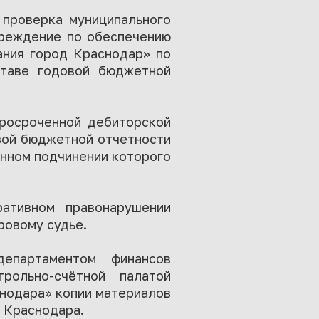
 проверка муниципального
чреждение по обеспечению
ания город Краснодар» по
ставе годовой бюджетной
просроченной дебиторской
овой бюджетной отчетности
енном подчинении которого
ативном правонарушении
ровому судье.
епартаментом финансов
рольно-счётной палатой
снодара» копии материалов
 Краснодара.