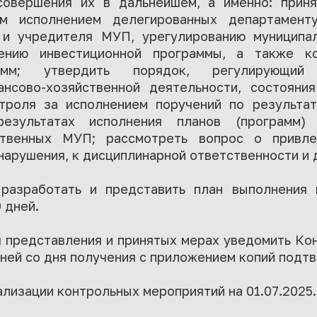
овершения их в дальнейшем, а именно: прин
м исполнением делегированных департамент
 и учредителя МУП, урегулированию муниципа
ению инвестиционной программы, а также к
рамм; утвердить порядок, регулирующий
нсово-хозяйственной деятельности, состояни
троля за исполнением поручений по результа
езультатах исполнения планов (программ) ф
ственных МУП; рассмотреть вопрос о привле
арушения, к дисциплинарной ответственности и 
азработать и представить план выполнения 
 дней.
 представления и принятых мерах уведомить Ко
ней со дня получения с приложением копий под
ализации контрольных мероприятий на 01.07.2025.