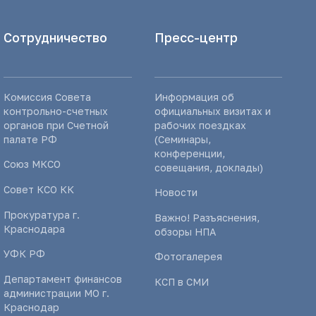
Сотрудничество
Пресс-центр
Комиссия Совета
Информация об
контрольно-счетных
официальных визитах и
органов при Счетной
рабочих поездках
палате РФ
(Семинары,
конференции,
Союз МКСО
совещания, доклады)
Совет КСО КК
Новости
Прокуратура г.
Важно! Разъяснения,
Краснодара
обзоры НПА
УФК РФ
Фотогалерея
Департамент финансов
КСП в СМИ
администрации МО г.
Краснодар