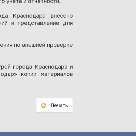
о учета и отчетности.
ода Краснодара внесено
ний и представление для
ения по внешней проверке
урой города Краснодара и
нодар» копии материалов
Печать