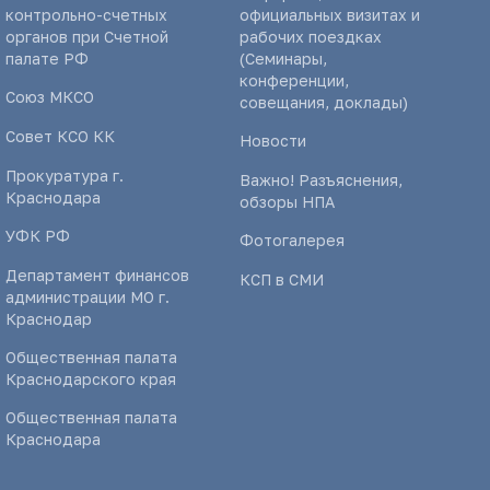
контрольно-счетных
официальных визитах и
органов при Счетной
рабочих поездках
палате РФ
(Семинары,
конференции,
Союз МКСО
совещания, доклады)
Совет КСО КК
Новости
Прокуратура г.
Важно! Разъяснения,
Краснодара
обзоры НПА
УФК РФ
Фотогалерея
Департамент финансов
КСП в СМИ
администрации МО г.
Краснодар
Общественная палата
Краснодарского края
Общественная палата
Краснодара