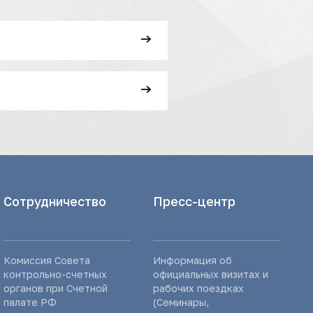
Сотрудничество
Пресс-центр
Комиссия Совета
Информация об
контрольно-счетных
официальных визитах и
органов при Счетной
рабочих поездках
палате РФ
(Семинары,