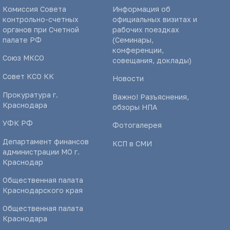
Комиссия Совета
Информация об
контрольно-счетных
официальных визитах и
органов при Счетной
рабочих поездках
палате РФ
(Семинары,
конференции,
Союз МКСО
совещания, доклады)
Совет КСО КК
Новости
Прокуратура г.
Важно! Разъяснения,
Краснодара
обзоры НПА
УФК РФ
Фотогалерея
Департамент финансов
КСП в СМИ
администрации МО г.
Краснодар
Общественная палата
Краснодарского края
Общественная палата
Краснодара