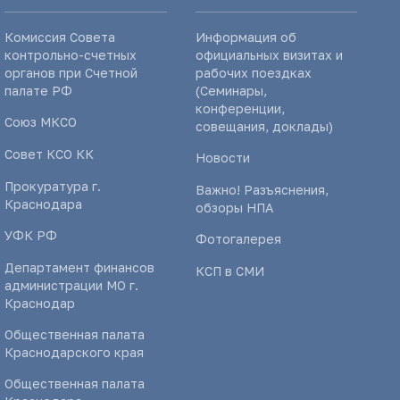
Комиссия Совета
Информация об
контрольно-счетных
официальных визитах и
органов при Счетной
рабочих поездках
палате РФ
(Семинары,
конференции,
Союз МКСО
совещания, доклады)
Совет КСО КК
Новости
Прокуратура г.
Важно! Разъяснения,
Краснодара
обзоры НПА
УФК РФ
Фотогалерея
Департамент финансов
КСП в СМИ
администрации МО г.
Краснодар
Общественная палата
Краснодарского края
Общественная палата