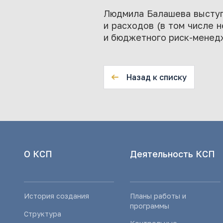
Людмила Балашева выступи
и расходов (в том числе 
и бюджетного риск-менед
Назад к списку
О КСП
Деятельность КСП
История создания
Планы работы и
программы
Структура