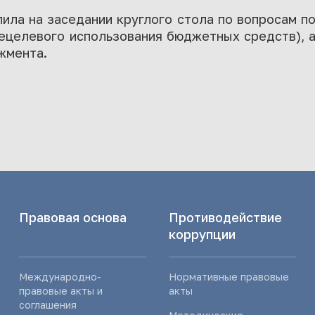
ла на заседании круглого стола по вопросам п
нецелевого использования бюджетных средств), 
жмента.
Правовая основа
Противодействие
коррупции
Международно-
Нормативные правовые
правовые акты и
акты
соглашения