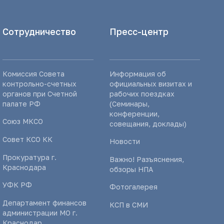
Сотрудничество
Пресс-центр
Комиссия Совета
Информация об
контрольно-счетных
официальных визитах и
органов при Счетной
рабочих поездках
палате РФ
(Семинары,
конференции,
Союз МКСО
совещания, доклады)
Совет КСО КК
Новости
Прокуратура г.
Важно! Разъяснения,
Краснодара
обзоры НПА
УФК РФ
Фотогалерея
Департамент финансов
КСП в СМИ
администрации МО г.
Краснодар