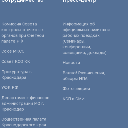
Комиссия Совета
Информация об
контрольно-счетных
официальных визитах и
органов при Счетной
рабочих поездках
палате РФ
(Семинары,
конференции,
Союз МКСО
совещания, доклады)
Совет КСО КК
Новости
Прокуратура г.
Важно! Разъяснения,
Краснодара
обзоры НПА
УФК РФ
Фотогалерея
Департамент финансов
КСП в СМИ
администрации МО г.
Краснодар
Общественная палата
Краснодарского края