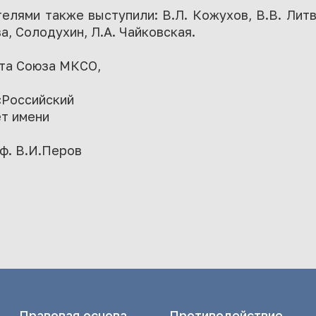
елями также выступили: В.Л. Кожухов, В.В. Литви
ва, Солодухин, Л.А. Чайковская.
та Союза МКСО,
«Российский
т имени
оф. В.И.Перов
Правовая основа
Противодействие