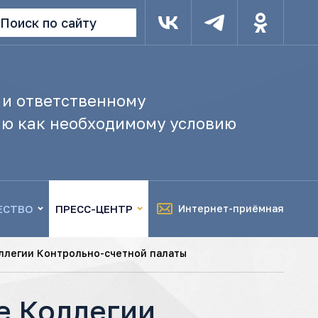
Поиск по сайту
 и ответственному
ю как необходимому условию
ЕСТВО
ПРЕСС-ЦЕНТР
Интернет-приёмная
оллегии Контрольно-счетной палаты
ие Коллегии