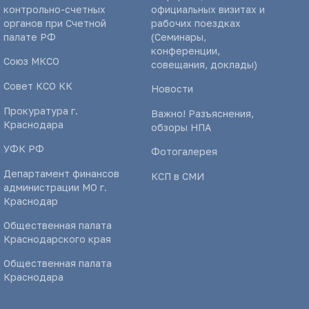
контрольно-счетных
официальных визитах и
органов при Счетной
рабочих поездках
палате РФ
(Семинары,
конференции,
Союз МКСО
совещания, доклады)
Совет КСО КК
Новости
Прокуратура г.
Важно! Разъяснения,
Краснодара
обзоры НПА
УФК РФ
Фотогалерея
Департамент финансов
КСП в СМИ
администрации МО г.
Краснодар
Общественная палата
Краснодарского края
Общественная палата
Краснодара