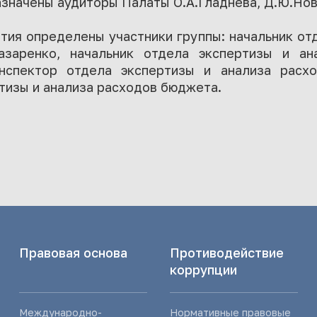
значены аудиторы Палаты О.А.Гладнева, Д.Ю.Нов
ия определены участники группы: начальник от
азаренко, начальник отдела экспертизы и ан
инспектор отдела экспертизы и анализа рас
тизы и анализа расходов бюджета.
Правовая основа
Противодействие
коррупции
Международно-
Нормативные правовые