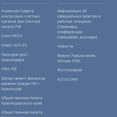
Комиссия Совета
Информация об
контрольно-счетных
официальных визитах и
органов при Счетной
рабочих поездках
палате РФ
(Семинары,
конференции,
Союз МКСО
совещания, доклады)
Совет КСО КК
Новости
Прокуратура г.
Важно! Разъяснения,
Краснодара
обзоры НПА
УФК РФ
Фотогалерея
Департамент финансов
КСП в СМИ
администрации МО г.
Краснодар
Общественная палата
Краснодарского края
Общественная палата