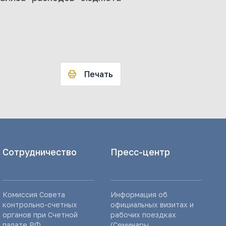
Печать
Сотрудничество
Пресс-центр
Комиссия Совета
Информация об
контрольно-счетных
официальных визитах и
органов при Счетной
рабочих поездках
палате РФ
(Семинары,