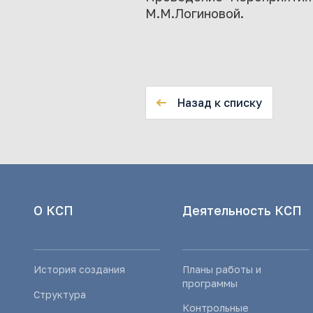
М.М.Логиновой.
Назад к списку
О КСП
Деятельность КСП
История создания
Планы работы и
программы
Структура
Контрольные