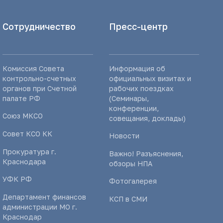
Сотрудничество
Пресс-центр
Комиссия Совета
Информация об
контрольно-счетных
официальных визитах и
органов при Счетной
рабочих поездках
палате РФ
(Семинары,
конференции,
Союз МКСО
совещания, доклады)
Совет КСО КК
Новости
Прокуратура г.
Важно! Разъяснения,
Краснодара
обзоры НПА
УФК РФ
Фотогалерея
Департамент финансов
КСП в СМИ
администрации МО г.
Краснодар