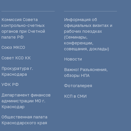
Комиссия Совета
Информация об
контрольно-счетных
официальных визитах и
органов при Счетной
рабочих поездках
палате РФ
(Семинары,
конференции,
Союз МКСО
совещания, доклады)
Совет КСО КК
Новости
Прокуратура г.
Важно! Разъяснения,
Краснодара
обзоры НПА
УФК РФ
Фотогалерея
Департамент финансов
КСП в СМИ
администрации МО г.
Краснодар
Общественная палата
Краснодарского края