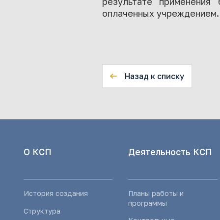
результате применения
оплаченных учреждением.
Назад к списку
О КСП
Деятельность КСП
История создания
Планы работы и
программы
Структура