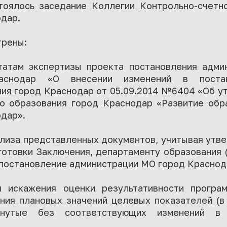
тоялось заседание Коллегии Контрольно-счетн
дар.
трены:
татам экспертизы проекта постановления адми
аснодар «О внесении изменений в постан
ния город Краснодар от 05.09.2014 №6404 «Об у
о образования город Краснодар «Развитие обр
дар».
ализа представленных документов, учитывая утв
готовки Заключения, департаменту образования 
 постановление администрации МО город Краснод
 искажения оценки результативности програм
ния плановых значений целевых показателей (в
гнутые без соответствующих изменений в 