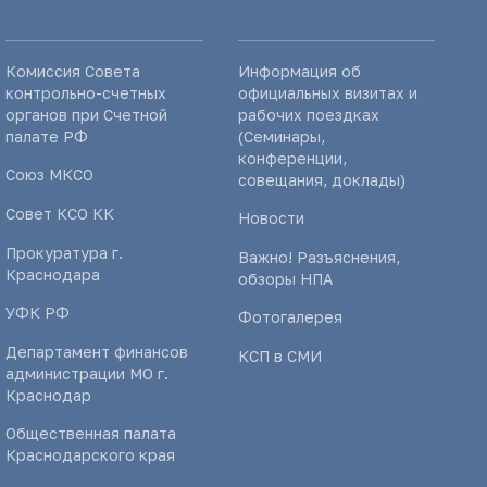
Комиссия Совета
Информация об
контрольно-счетных
официальных визитах и
органов при Счетной
рабочих поездках
палате РФ
(Семинары,
конференции,
Союз МКСО
совещания, доклады)
Совет КСО КК
Новости
Прокуратура г.
Важно! Разъяснения,
Краснодара
обзоры НПА
УФК РФ
Фотогалерея
Департамент финансов
КСП в СМИ
администрации МО г.
Краснодар
Общественная палата
Краснодарского края