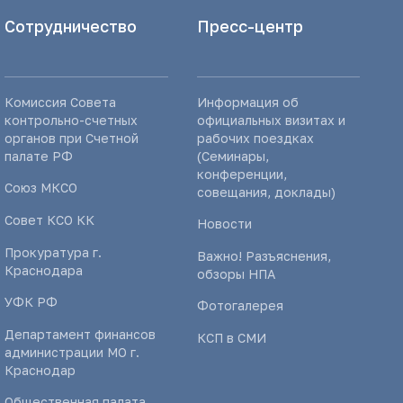
Сотрудничество
Пресс-центр
Комиссия Совета
Информация об
контрольно-счетных
официальных визитах и
органов при Счетной
рабочих поездках
палате РФ
(Семинары,
конференции,
Союз МКСО
совещания, доклады)
Совет КСО КК
Новости
Прокуратура г.
Важно! Разъяснения,
Краснодара
обзоры НПА
УФК РФ
Фотогалерея
Департамент финансов
КСП в СМИ
администрации МО г.
Краснодар
Общественная палата