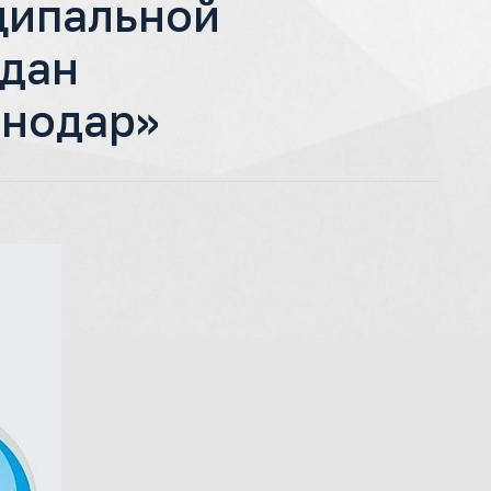
ципальной
ждан
снодар»