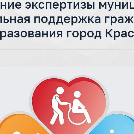
ние экспертизы муни
льная поддержка гра
разования город Кра