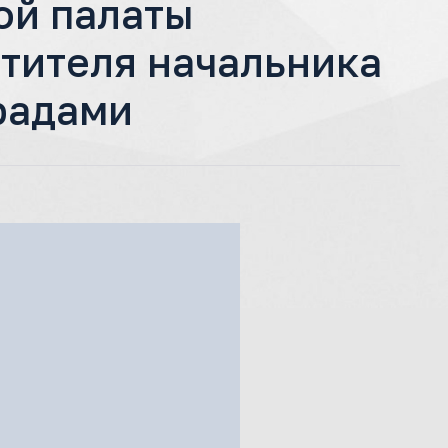
ой палаты
тителя начальника
радами