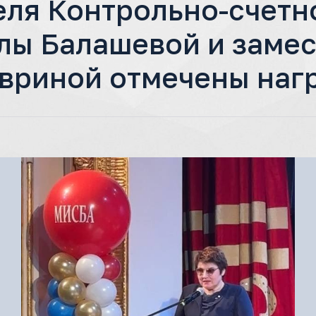
еля Контрольно-счетн
ы Балашевой и замес
авриной отмечены наг