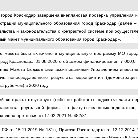
 город Краснодар завершена внеплановая проверка управления и
страции муниципального образования город Краснодар (далее –
льства и законодательства о контрактной системе при осуществл
ный макет муниципального образования город Краснодар».
нию макета было включено в муниципальную программу МО горо
од Краснодар» 31.08.2020 с объемом финансирования 7 000,0 т
ению Макета бюджетными ассигнованиями Управлением инвести
ичь непосредственного результата мероприятия (демонстраци
а рубежом) в 2020 году.
 контракта отсутствует (либо не работает) подсветка части пе
рагмента треугольной формы. По факту выявленных недостатков, 
авлена претензия от 17.02.2021 № 482/31.
РФ от 15.11.2019 № 181н, Приказа Росстандарта от 12.12.2014 
вомерно установлен срок полезного использования Макета 5 (пять