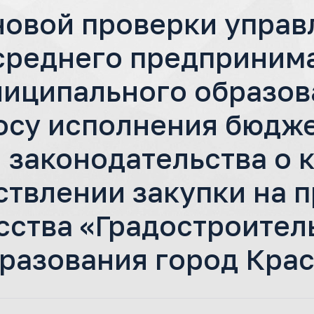
новой проверки управ
 среднего предприним
иципального образов
осу исполнения бюдж
 законодательства о 
ствлении закупки на 
сства «Градостроител
разования город Кра