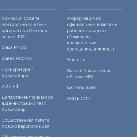
Комиссия Совета
Информация об
контрольно-счетных
официальных визитах и
органов при Счетной
рабочих поездках
палате РФ
(Семинары,
конференции,
Союз МКСО
совещания, доклады)
Совет КСО КК
Новости
Прокуратура г.
Важно! Разъяснения,
Краснодара
обзоры НПА
УФК РФ
Фотогалерея
Департамент финансов
КСП в СМИ
администрации МО г.
Краснодар
Общественная палата
Краснодарского края
Общественная палата