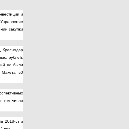
нвестиций и
 Управление
ении закупки
д Краснодар
ыс. рублей.
ций не были
я Макета 50
рспективных
в том числе
№ 2018-ст и
) лет.