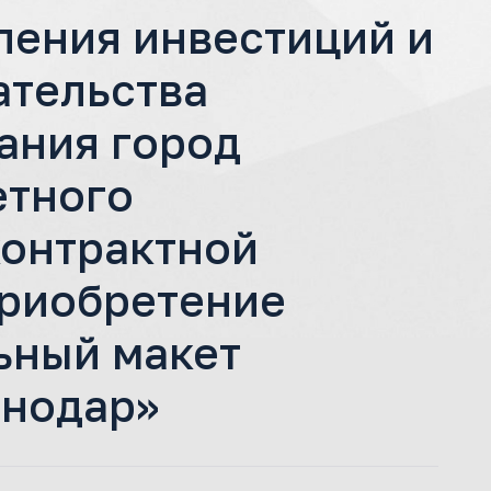
ления инвестиций и
ательства
ания город
етного
контрактной
приобретение
ьный макет
снодар»