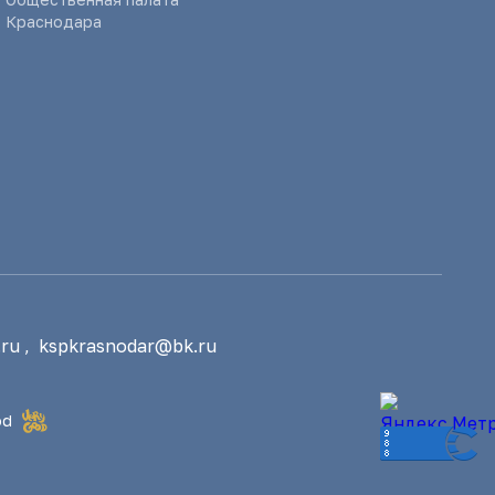
Краснодара
ru
,
kspkrasnodar@bk.ru
od