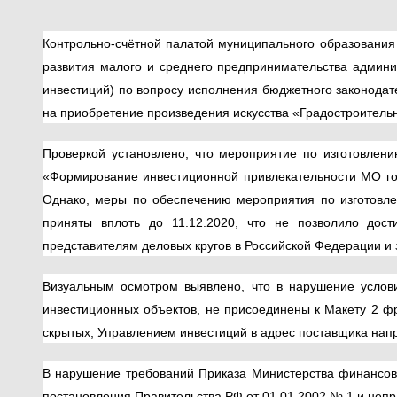
Контрольно-счётной палатой муниципального образования
развития малого и среднего предпринимательства админи
инвестиций) по вопросу исполнения бюджетного законодате
на приобретение произведения искусства «Градостроитель
Проверкой установлено, что мероприятие по изготовле
«Формирование инвестиционной привлекательности МО гор
Однако, меры по обеспечению мероприятия по изготовл
приняты вплоть до 11.12.2020, что не позволило дост
представителям деловых кругов в Российской Федерации и з
Визуальным осмотром выявлено, что в нарушение условий
инвестиционных объектов, не присоединены к Макету 2 ф
скрытых, Управлением инвестиций в адрес поставщика напр
В нарушение требований Приказа Министерства финансов 
постановления Правительства РФ от 01.01.2002 № 1 и непра