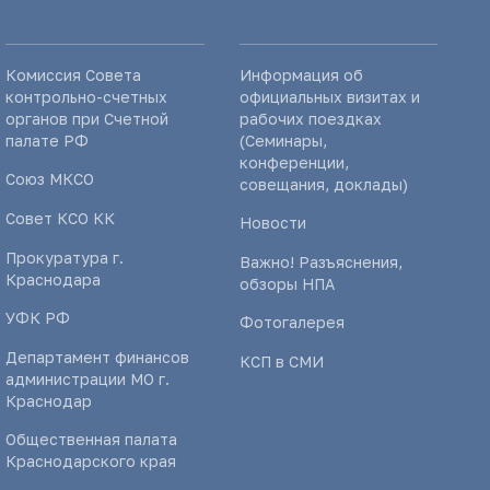
Комиссия Совета
Информация об
контрольно-счетных
официальных визитах и
органов при Счетной
рабочих поездках
палате РФ
(Семинары,
конференции,
Союз МКСО
совещания, доклады)
Совет КСО КК
Новости
Прокуратура г.
Важно! Разъяснения,
Краснодара
обзоры НПА
УФК РФ
Фотогалерея
Департамент финансов
КСП в СМИ
администрации МО г.
Краснодар
Общественная палата
Краснодарского края