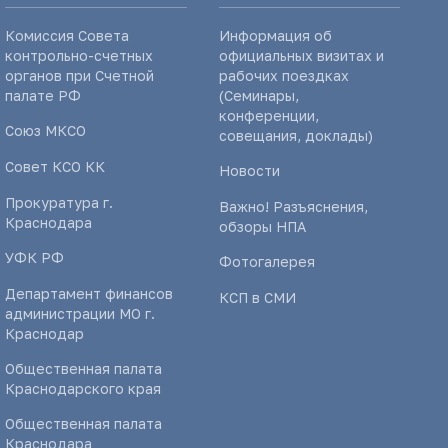
Комиссия Совета
Информация об
контрольно-счетных
официальных визитах и
органов при Счетной
рабочих поездках
палате РФ
(Семинары,
конференции,
Союз МКСО
совещания, доклады)
Совет КСО КК
Новости
Прокуратура г.
Важно! Разъяснения,
Краснодара
обзоры НПА
УФК РФ
Фотогалерея
Департамент финансов
КСП в СМИ
администрации МО г.
Краснодар
Общественная палата
Краснодарского края
Общественная палата
Краснодара