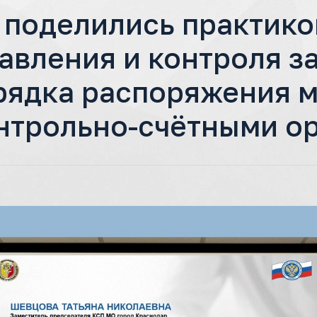
поделились практико
авления и контроля з
рядка распоряжения 
нтрольно-счётными о