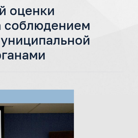
й оценки
а соблюдением
муниципальной
рганами