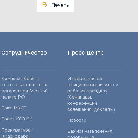
Печать
Сотрудничество
Пресс-центр
Комиссия Совета
Информация об
контрольно-счетных
официальных визитах и
органов при Счетной
рабочих поездках
палате РФ
(Семинары,
конференции,
Союз МКСО
совещания, доклады)
Совет КСО КК
Новости
Прокуратура г.
Важно! Разъяснения,
Краснодара
обзоры НПА