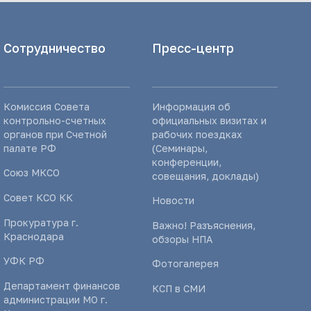
Сотрудничество
Пресс-центр
Комиссия Совета
Информация об
контрольно-счетных
официальных визитах и
органов при Счетной
рабочих поездках
палате РФ
(Семинары,
конференции,
Союз МКСО
совещания, доклады)
Совет КСО КК
Новости
Прокуратура г.
Важно! Разъяснения,
Краснодара
обзоры НПА
УФК РФ
Фотогалерея
Департамент финансов
КСП в СМИ
администрации МО г.