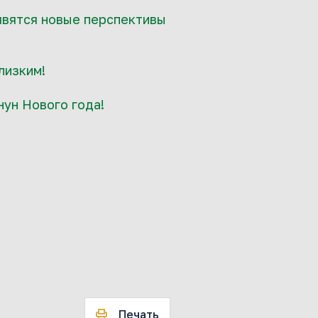
оявятся новые перспективы
близким!
нун Нового года!
Печать