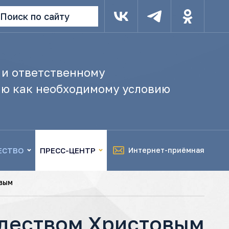
Поиск по сайту
 и ответственному
ю как необходимому условию
ЕСТВО
ПРЕСС-ЦЕНТР
Интернет-приёмная
вым
ждеством Христовым