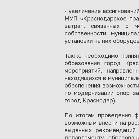
- увеличение ассигновани
МУП «Краснодарское трам
затрат, связанных с м
собственности муницип
установки на них оборудов
Также необходимо принят
образования город Кра
мероприятий, направле
находящихся в муниципаль
обеспечения возможности
по модернизации опор за
город Краснодар).
По итогам проведения фи
возможным внести на рас
выданных рекомендаций 
департаменту образован