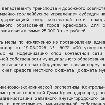
й департаменту транспорта и дорожного хозяйст
вайно-троллейбусное управление» субсидии н
одернизацией опор контактной сети, наход
ального образования город Краснодар, для о
ания связи в сумме 25 000,0 тыс. рублей.
ь меры по исключению из постановления адми
снодар от 19.08.2025 № 5073 «Об утвержде
нных на модернизацию опор контактной сети 
ной собственности муниципального образования
 установки на них оборудования связи» норму п
 счёт средств местного бюджета (бюджета му
нансово-экономической экспертизы Контрольн
смотрение городской Думы Краснодара предлаг
администрации Западного внутригородского ок
ия и департаменту муниципальной собственн