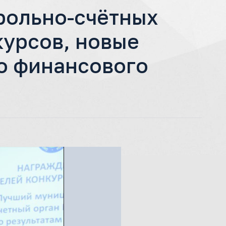
рольно-счётных
курсов, новые
о финансового