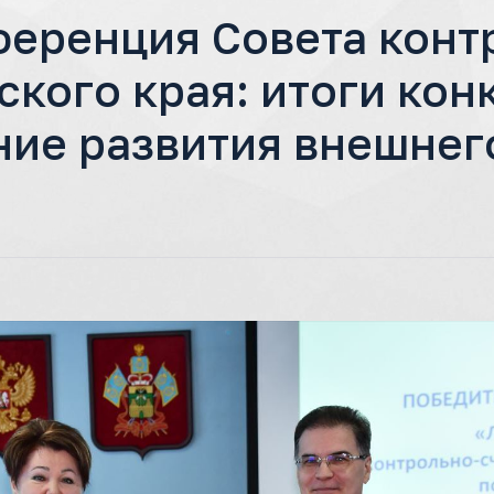
ференция Совета конт
кого края: итоги кон
ние развития внешнег