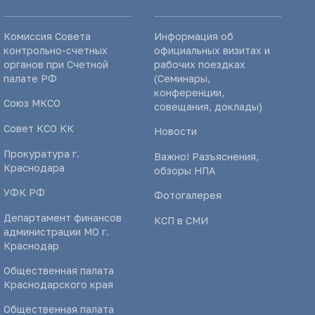
Комиссия Совета
Информация об
контрольно-счетных
официальных визитах и
органов при Счетной
рабочих поездках
палате РФ
(Семинары,
конференции,
Союз МКСО
совещания, доклады)
Совет КСО КК
Новости
Прокуратура г.
Важно! Разъяснения,
Краснодара
обзоры НПА
УФК РФ
Фотогалерея
Департамент финансов
КСП в СМИ
администрации МО г.
Краснодар
Общественная палата
Краснодарского края
Общественная палата