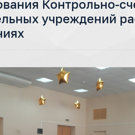
ования Контрольно-сч
ельных учреждений р
ниях