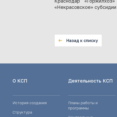
Краснодар «Горжилхоз»
«Некрасовское» субсидии 
Назад к списку
О КСП
Деятельность КСП
История создания
Планы работы и
программы
Структура