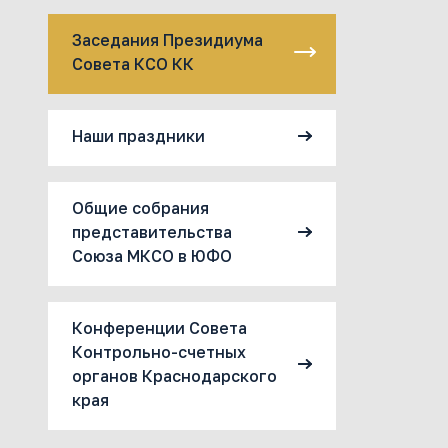
Заседания Президиума
Совета КСО КК
Наши праздники
Общие собрания
представительства
Союза МКСО в ЮФО
Конференции Совета
Контрольно-счетных
органов Краснодарского
края