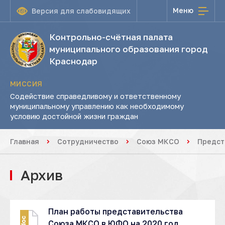
Меню
Версия для слабовидящих
Контрольно-счётная палата
муниципального образования город
Краснодар
МИССИЯ
Содействие справедливому и ответственному
муниципальному управлению как необходимому
условию достойной жизни граждан
Главная
Сотрудничество
Союз МКСО
Предст
Архив
План работы представительства
doc
Союза МКСО в ЮФО на 2020 год