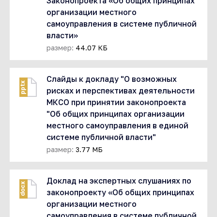
Законопроекта «Об общих принципах
организации местного
самоуправления в системе публичной
власти»
размер:
44.07 КБ
Слайды к докладу "О возможных
pptx
рисках и перспективах деятельности
МКСО при принятии законопроекта
"Об общих принципах организации
местного самоуправления в единой
системе публичной власти"
размер:
3.77 МБ
Доклад на экспертных слушаниях по
docx
законопроекту «Об общих принципах
организации местного
самоуправления в системе публичной